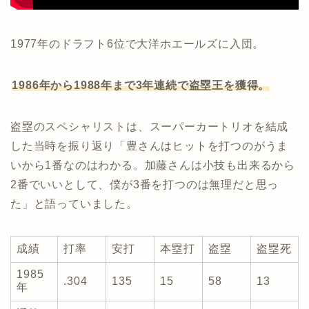
1977年のドラフト6位で大洋ホエールズに入団。
1986年から1988年まで3年連続で盗塁王を獲得。
盗塁のスペシャリストは、スーパーカートリオを結成
した当時を振り返り「豊さんはヒットを打つのがうま
いから1番なのはわかる。加藤さんは小技も出来るから
2番でいいとして、僕が3番を打つのは無理だと思っ
た」と語っていました。
成績
打率
安打
本塁打
盗塁
盗塁死
1985
.304
135
15
58
13
年