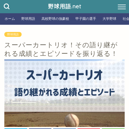
野球用語.net
ホーム
野球用語
高校野球の強豪校
甲子園の選手
大学野球
社
野球用語
スーパーカートリオ！その語り継が
れる成績とエピソードを振り返る！