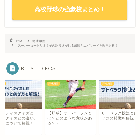
高校野球の強豪校まとめ！
HOME
野球用語
スーパーカートリオ！その語り継がれる成績とエピソードを振り返る！
RELATED POST
用語
野球用語
野球用語
ーフティスクイズと
【野球】オーバーランと
ザトペック投法とは
？スクイズとの違い、
は？どのような意味があ
げ方の特徴を解説！
ぎ方について解説！
る？？