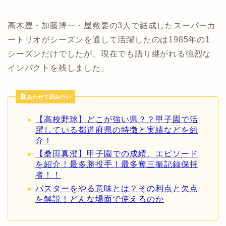
高木豊・加藤博一・屋敷要の3人で結成したスーパーカ
ートリオがシーズンを通して活躍したのは1985年の1
シーズンだけでしたが、現在でも語り継がれる強烈な
インパクトを残しました。
あわせて読みたい
【高校野球】どこが強い県？？甲子園で活
躍している都道府県の特徴と実績などを紹
介！
【桑田真澄】甲子園での成績、エピソード
を紹介！最多勝投手！最多奪三振記録保持
者！！
バスターをやる意味とは？その利点と欠点
を解説！どんな場面で使えるのか